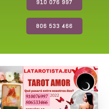
910 076 997
806 533 466