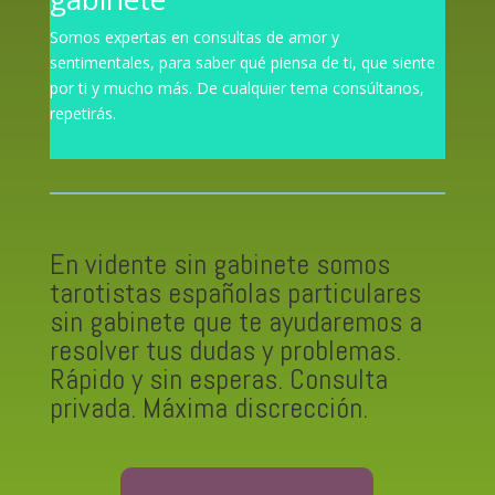
Somos expertas en consultas de amor y
sentimentales, para saber qué piensa de ti, que siente
por ti y mucho más. De cualquier tema consúltanos,
repetirás.
En vidente sin gabinete somos
tarotistas españolas
particulares
sin gabinete que te ayudaremos a
resolver tus dudas y problemas.
Rápido y sin esperas. Consulta
privada. Máxima discrección.