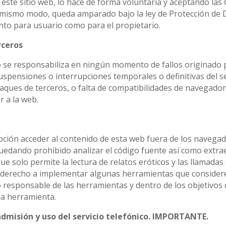
n este sitio web, lo hace de forma voluntaria y aceptando 
ismo modo, queda amparado bajo la ley de Protección de Da
nto para usuario como para el propietario.
rceros
se responsabiliza en ningún momento de fallos originado po
spensiones o interrupciones temporales o definitivas del se
aques de terceros, o falta de compatibilidades de navegador
r a la web.
pción acceder al contenido de esta web fuera de los navega
uedando prohibido analizar el código fuente así como extrae
e solo permite la lectura de relatos eróticos y las llamadas 
l derecho a implementar algunas herramientas que considere 
 responsable de las herramientas y dentro de los objetivos
da herramienta.
admisión y uso del servicio telefónico. IMPORTANTE.