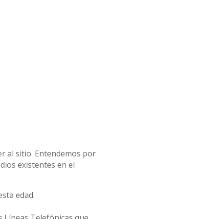
r al sitio. Entendemos por
dios existentes en el
sta edad.
s Líneas Telefónicas que