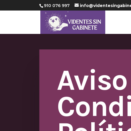
910 076 997
info@videntesingabin
Aviso
Condi