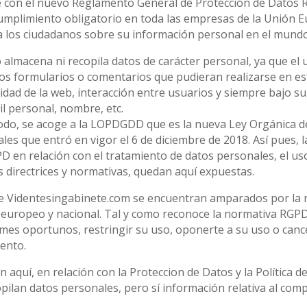
 con el nuevo Reglamento General de Protección de Datos 
umplimiento obligatorio en toda las empresas de la Unión E
a los ciudadanos sobre su información personal en el mundo 
lmacena ni recopila datos de carácter personal, ya que el u
 formularios o comentarios que pudieran realizarse en est
alidad de la web, interacción entre usuarios y siempre bajo s
il personal, nombre, etc.
odo, se acoge a la LOPDGDD que es la nueva Ley Orgánica d
les que entró en vigor el 6 de diciembre de 2018. Así pues, 
PD en relación con el tratamiento de datos personales, el uso
 directrices y normativas, quedan aquí expuestas.
 de Videntesingabinete.com se encuentran amparados por la n
l europeo y nacional. Tal y como reconoce la normativa RGPD
stimes oportunos, restringir su uso, oponerte a su uso o canc
ento.
 aquí, en relación con la Proteccion de Datos y la Política d
opilan datos personales, pero sí información relativa al co