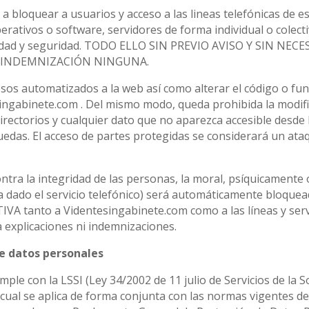
 bloquear a usuarios y acceso a las lineas telefónicas de es
erativos o software, servidores de forma individual o colec
estidad y seguridad. TODO ELLO SIN PREVIO AVISO Y SIN NEC
O INDEMNIZACIÓN NINGUNA.
os automatizados a la web así como alterar el código o fun
ingabinete.com . Del mismo modo, queda prohibida la modifi
irectorios y cualquier dato que no aparezca accesible desde 
edas. El acceso de partes protegidas se considerará un ataq
tra la integridad de las personas, la moral, psíquicamente
 dado el servicio telefónico) será automáticamente bloque
 tanto a Videntesingabinete.com como a las líneas y servi
a explicaciones ni indemnizaciones.
de datos personales
le con la LSSI (Ley 34/2002 de 11 julio de Servicios de la S
 cual se aplica de forma conjunta con las normas vigentes d